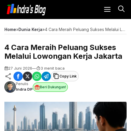
Langsung
MENU
ke
isi
Home
»
Dunia Kerja
»
4 Cara Meraih Peluang Sukses Melalui Lowongan Kerja Jakarta
4 Cara Meraih Peluang Sukses
Melalui Lowongan Kerja Jakarta
27 Juni 2026
—
3 menit baca
Copy Link
Penulis
Beri Dukungan!
Indra DP