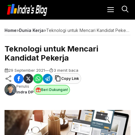
Langsung
MENU
ke
isi
Home
»
Dunia Kerja
»
Teknologi untuk Mencari Kandidat Pekerja
Teknologi untuk Mencari
Kandidat Pekerja
29 September 2021
—
3 menit baca
Copy Link
Penulis
Beri Dukungan!
Indra DP