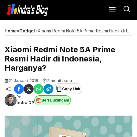
Langsung
MENU
ke
isi
Home
»
Gadget
»
Xiaomi Redmi Note 5A Prime Resmi Hadir di Indonesia, Harganya?
Xiaomi Redmi Note 5A Prime
Resmi Hadir di Indonesia,
Harganya?
21 Januari 2018
—
2 menit baca
Copy Link
Penulis
Beri Dukungan!
Indra DP