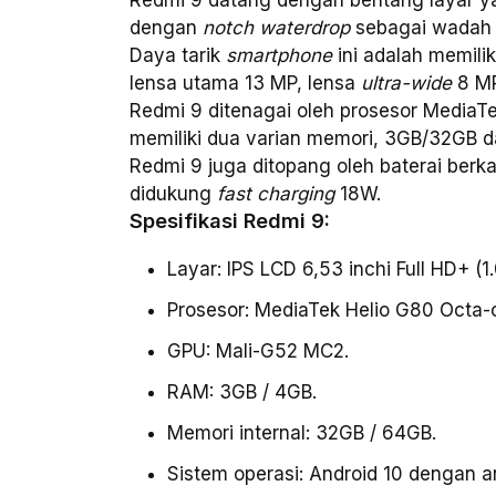
dengan
notch waterdrop
sebagai wadah 
Daya tarik
smartphone
ini adalah memil
lensa utama 13 MP, lensa
ultra-wide
8 MP
Redmi 9 ditenagai oleh prosesor MediaT
memiliki dua varian memori, 3GB/32GB
Redmi 9 juga ditopang oleh baterai berk
didukung
fast charging
18W.
Spesifikasi Redmi 9:
Layar: IPS LCD 6,53 inchi Full HD+ (1
Prosesor: MediaTek Helio G80 Octa-
GPU: Mali-G52 MC2.
RAM: 3GB / 4GB.
Memori internal: 32GB / 64GB.
Sistem operasi: Android 10 dengan a