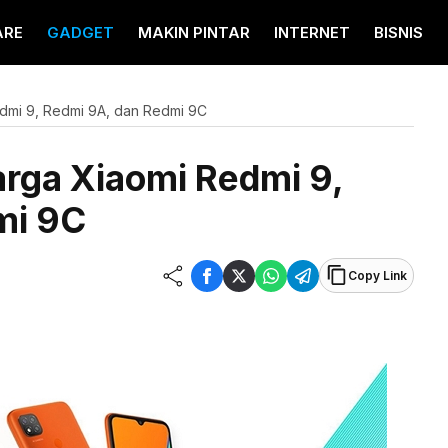
ARE
GADGET
MAKIN PINTAR
INTERNET
BISNIS
edmi 9, Redmi 9A, dan Redmi 9C
arga Xiaomi Redmi 9,
mi 9C
Copy Link