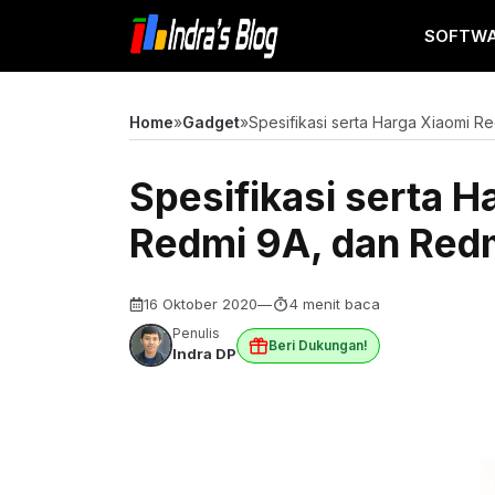
Langsung
SOFTW
ke
isi
Home
»
Gadget
»
Spesifikasi serta Harga Xiaomi R
Spesifikasi serta H
Redmi 9A, dan Red
16 Oktober 2020
—
4 menit baca
Penulis
Beri Dukungan!
Indra DP