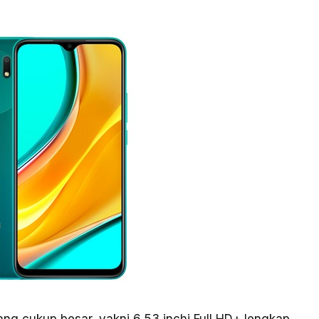
g cukup besar, yakni 6,53 inchi Full HD+ lengkap