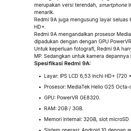
merupakan versi terendah,
smartphone
menarik.
Redmi 9A juga mengusung layar seluas 
HD+.
Redmi 9A mengandalkan prosesor MediaTe
dipadukan dengan dengan GPU PowerV
Untuk keperluan fotografi, Redmi 9A han
MP. Sedangkan untuk kamera depannya b
Spesifikasi Redmi 9A:
Layar: IPS LCD 6,53 inchi HD+ (720 x 
Prosesor: MediaTek Helio G25 Octa-
GPU: PowerVR GE8320.
RAM: 2GB / 3GB.
Memori internal: 32GB, slot microSD (
Sistem operasi: Android 10 dengan a