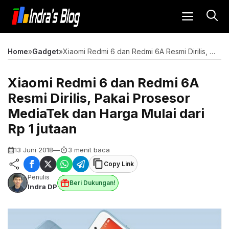
Langsung
MENU
ke
isi
Home
»
Gadget
»
Xiaomi Redmi 6 dan Redmi 6A Resmi Dirilis, Pakai Prosesor MediaTek dan Harga Mulai dari Rp 1 jutaan
Xiaomi Redmi 6 dan Redmi 6A
Resmi Dirilis, Pakai Prosesor
MediaTek dan Harga Mulai dari
Rp 1 jutaan
13 Juni 2018
—
3 menit baca
Copy Link
Penulis
Beri Dukungan!
Indra DP