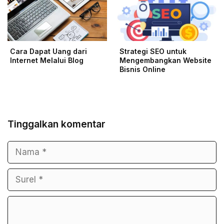
Cara Dapat Uang dari
Strategi SEO untuk
Internet Melalui Blog
Mengembangkan Website
Bisnis Online
Tinggalkan komentar
Nama
Surel
Komentar