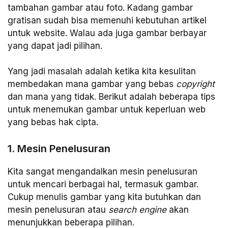
tambahan gambar atau foto. Kadang gambar
gratisan sudah bisa memenuhi kebutuhan artikel
untuk website. Walau ada juga gambar berbayar
yang dapat jadi pilihan.
Yang jadi masalah adalah ketika kita kesulitan
membedakan mana gambar yang bebas
copyright
dan mana yang tidak. Berikut adalah beberapa tips
untuk menemukan gambar untuk keperluan web
yang bebas hak cipta.
1. Mesin Penelusuran
Kita sangat mengandalkan mesin penelusuran
untuk mencari berbagai hal, termasuk gambar.
Cukup menulis gambar yang kita butuhkan dan
mesin penelusuran atau
search engine
akan
menunjukkan beberapa pilihan.