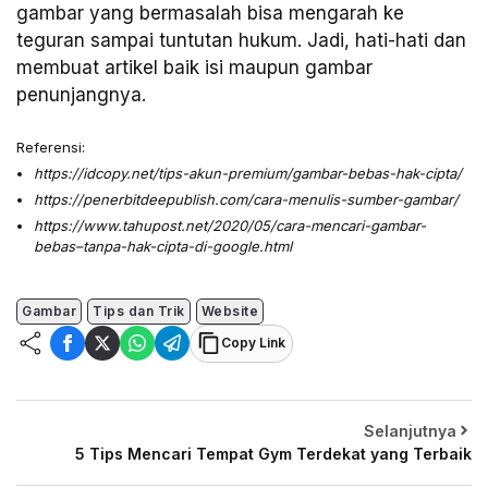
gambar yang bermasalah bisa mengarah ke
teguran sampai tuntutan hukum. Jadi, hati-hati dan
membuat artikel baik isi maupun gambar
penunjangnya.
Referensi:
https://idcopy.net/tips-akun-premium/gambar-bebas-hak-cipta/
https://penerbitdeepublish.com/cara-menulis-sumber-gambar/
https://www.tahupost.net/2020/05/cara-mencari-gambar-
bebas–tanpa-hak-cipta-di-google.html
Gambar
Tips dan Trik
Website
Copy Link
Selanjutnya
5 Tips Mencari Tempat Gym Terdekat yang Terbaik