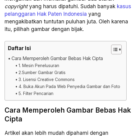
copyright
yang harus dipatuhi. Sudah banyak
kasus
pelanggaran Hak Paten Indonesia
yang
mengakibatkan tuntutan puluhan juta. Oleh karena
itu, pilihah gambar dengan bijak.
Daftar Isi
Cara Memperoleh Gambar Bebas Hak Cipta
1. Mesin Penelusuran
2.Sumber Gambar Gratis
3. Lisensi Creative Commons
4. Buka Akun Pada Web Penyedia Gambar dan Foto
5. Filter Pencarian
Cara Memperoleh Gambar Bebas Hak
Cipta
Artikel akan lebih mudah dipahami dengan