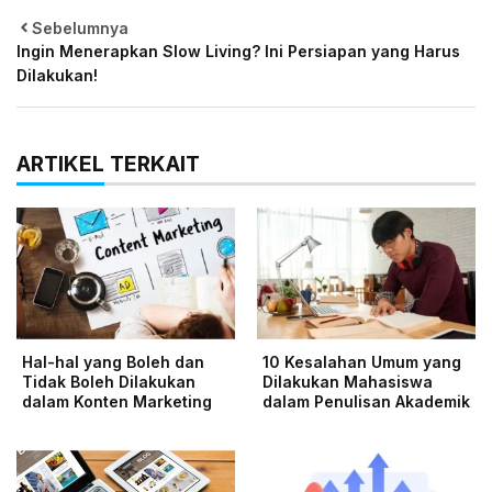
Sebelumnya
Ingin Menerapkan Slow Living? Ini Persiapan yang Harus
Dilakukan!
ARTIKEL TERKAIT
Hal-hal yang Boleh dan
10 Kesalahan Umum yang
Tidak Boleh Dilakukan
Dilakukan Mahasiswa
dalam Konten Marketing
dalam Penulisan Akademik