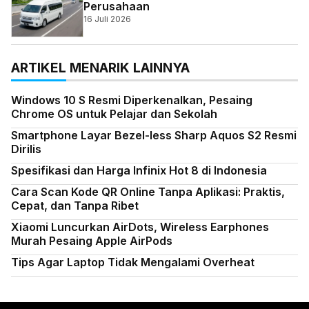
Perusahaan
16 Juli 2026
ARTIKEL MENARIK LAINNYA
Windows 10 S Resmi Diperkenalkan, Pesaing
Chrome OS untuk Pelajar dan Sekolah
Smartphone Layar Bezel-less Sharp Aquos S2 Resmi
Dirilis
Spesifikasi dan Harga Infinix Hot 8 di Indonesia
Cara Scan Kode QR Online Tanpa Aplikasi: Praktis,
Cepat, dan Tanpa Ribet
Xiaomi Luncurkan AirDots, Wireless Earphones
Murah Pesaing Apple AirPods
Tips Agar Laptop Tidak Mengalami Overheat