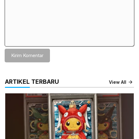
ARTIKEL TERBARU
View All