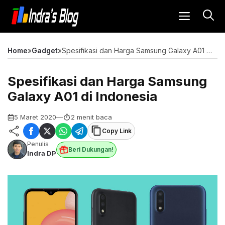
Langsung
MENU
ke
isi
Home
»
Gadget
»
Spesifikasi dan Harga Samsung Galaxy A01 di Indonesia
Spesifikasi dan Harga Samsung
Galaxy A01 di Indonesia
5 Maret 2020
—
2 menit baca
Copy Link
Penulis
Beri Dukungan!
Indra DP