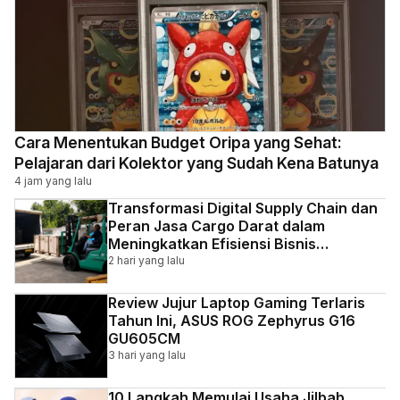
Cara Menentukan Budget Oripa yang Sehat:
Pelajaran dari Kolektor yang Sudah Kena Batunya
4 jam yang lalu
Transformasi Digital Supply Chain dan
Peran Jasa Cargo Darat dalam
Meningkatkan Efisiensi Bisnis
Indonesia
2 hari yang lalu
Review Jujur Laptop Gaming Terlaris
Tahun Ini, ASUS ROG Zephyrus G16
GU605CM
3 hari yang lalu
10 Langkah Memulai Usaha Jilbab