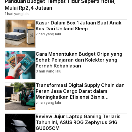
Panduan Budget Tempat Tidur Seperti Hotel,
Mulai Rp2,4 Jutaan
1 hari yang lalu
Kasur Dalam Box 1 Jutaan Buat Anak
Kos Dari Uniland Sleep
2 hari yang lalu
Cara Menentukan Budget Oripa yang
Sehat: Pelajaran dari Kolektor yang
Pernah Kebablasan
3 hari yang lalu
Transformasi Digital Supply Chain dan
Peran Jasa Cargo Darat dalam
Meningkatkan Efisiensi Bisnis
Indonesia
5 hari yang lalu
Review Jujur Laptop Gaming Terlaris
Tahun Ini, ASUS ROG Zephyrus G16
GU605CM