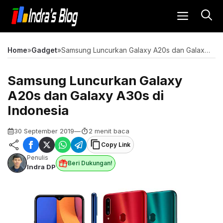
Langsung
MENU
ke
isi
Home
»
Gadget
»
Samsung Luncurkan Galaxy A20s dan Galaxy A30s di Indonesia
Samsung Luncurkan Galaxy
A20s dan Galaxy A30s di
Indonesia
30 September 2019
—
2 menit baca
Copy Link
Penulis
Beri Dukungan!
Indra DP