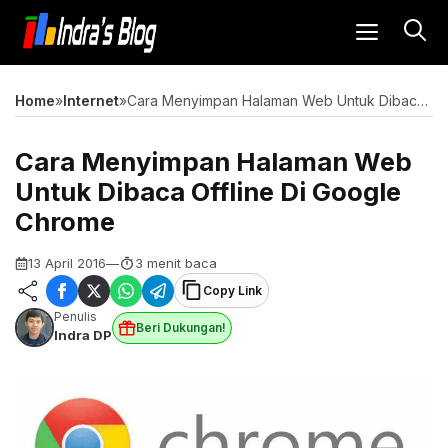
Langsung
MENU
ke
isi
Home
»
Internet
»
Cara Menyimpan Halaman Web Untuk Dibaca Offline Di Google Chrome
Cara Menyimpan Halaman Web
Untuk Dibaca Offline Di Google
Chrome
13 April 2016
—
3 menit baca
Copy Link
Penulis
Beri Dukungan!
Indra DP