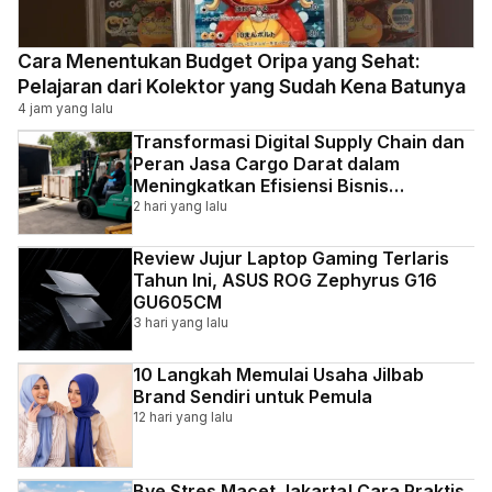
Cara Menentukan Budget Oripa yang Sehat:
Pelajaran dari Kolektor yang Sudah Kena Batunya
4 jam yang lalu
Transformasi Digital Supply Chain dan
Peran Jasa Cargo Darat dalam
Meningkatkan Efisiensi Bisnis
Indonesia
2 hari yang lalu
Review Jujur Laptop Gaming Terlaris
Tahun Ini, ASUS ROG Zephyrus G16
GU605CM
3 hari yang lalu
10 Langkah Memulai Usaha Jilbab
Brand Sendiri untuk Pemula
12 hari yang lalu
Bye Stres Macet Jakarta! Cara Praktis