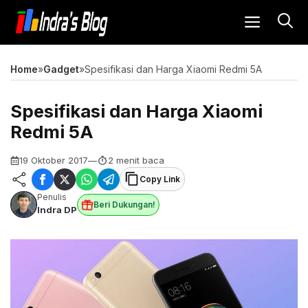
Langsung
MENU
ke
isi
Home
»
Gadget
»
Spesifikasi dan Harga Xiaomi Redmi 5A
Spesifikasi dan Harga Xiaomi
Redmi 5A
19 Oktober 2017
—
2 menit baca
Copy Link
Penulis
Beri Dukungan!
Indra DP