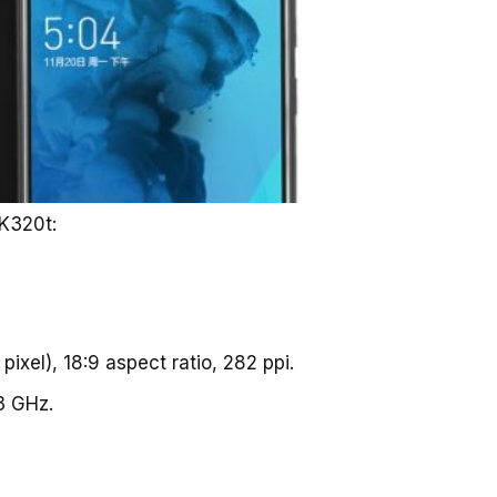
 K320t:
ixel), 18:9 aspect ratio, 282 ppi.
3 GHz.