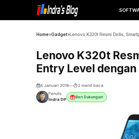
Langsung
SOFTW
ke
isi
Home
»
Gadget
»
Lenovo K320t Resmi Dirilis, Smar
Lenovo K320t Resmi
Entry Level dengan 
4 Januari 2018
—
2 menit baca
Penulis
Beri Dukungan!
Indra DP