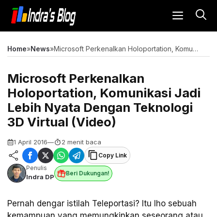
Langsung
MENU
ke
isi
Home
»
News
»
Microsoft Perkenalkan Holoportation, Komunikasi Jadi Lebih Nyata Dengan Teknologi 3D Virtual (Video)
Microsoft Perkenalkan
Holoportation, Komunikasi Jadi
Lebih Nyata Dengan Teknologi
3D Virtual (Video)
1 April 2016
—
2 menit baca
Copy Link
Penulis
Beri Dukungan!
Indra DP
Pernah dengar istilah Teleportasi? Itu lho sebuah
kemampuan yang memungkinkan seseorang atau