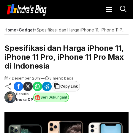
Langsung
MENU
ke
isi
Home
»
Gadget
»
Spesifikasi dan Harga iPhone 11, iPhone 11 Pro, iPhone 11 Pro Max di Indonesia
Spesifikasi dan Harga iPhone 11,
iPhone 11 Pro, iPhone 11 Pro Max
di Indonesia
7 Desember 2019
—
3 menit baca
Copy Link
Penulis
Beri Dukungan!
Indra DP