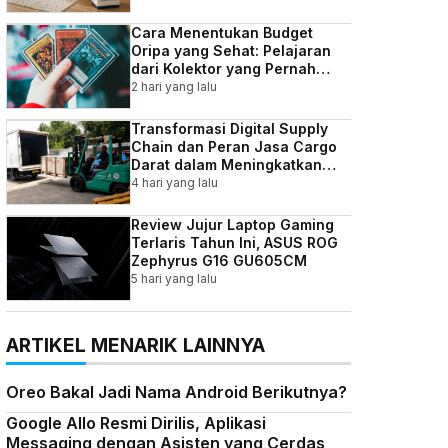
Cara Menentukan Budget
Oripa yang Sehat: Pelajaran
dari Kolektor yang Pernah
Kebablasan
2 hari yang lalu
Transformasi Digital Supply
Chain dan Peran Jasa Cargo
Darat dalam Meningkatkan
Efisiensi Bisnis Indonesia
4 hari yang lalu
Review Jujur Laptop Gaming
Terlaris Tahun Ini, ASUS ROG
Zephyrus G16 GU605CM
5 hari yang lalu
ARTIKEL MENARIK LAINNYA
Oreo Bakal Jadi Nama Android Berikutnya?
Google Allo Resmi Dirilis, Aplikasi
Messaging dengan Asisten yang Cerdas