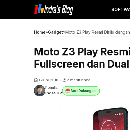
Langsung
SOFTW
ke
isi
Home
»
Gadget
»
Moto Z3 Play Resmi Dirilis denga
Moto Z3 Play Resmi 
Fullscreen dan Dua
9 Juni 2018
—
2 menit baca
Penulis
Beri Dukungan!
Indra DP