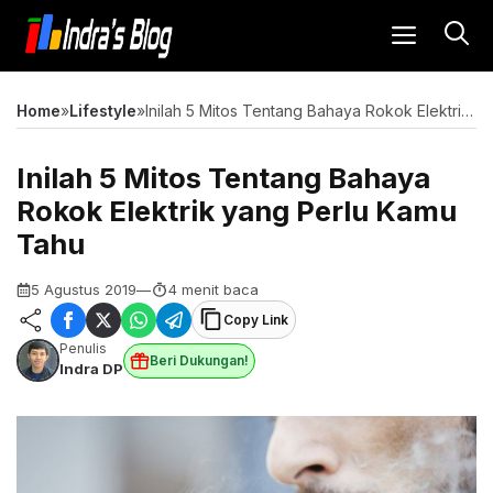
Langsung
MENU
ke
isi
Home
»
Lifestyle
»
Inilah 5 Mitos Tentang Bahaya Rokok Elektrik yang Perlu Kamu Tahu
Inilah 5 Mitos Tentang Bahaya
Rokok Elektrik yang Perlu Kamu
Tahu
5 Agustus 2019
—
4 menit baca
Copy Link
Penulis
Beri Dukungan!
Indra DP