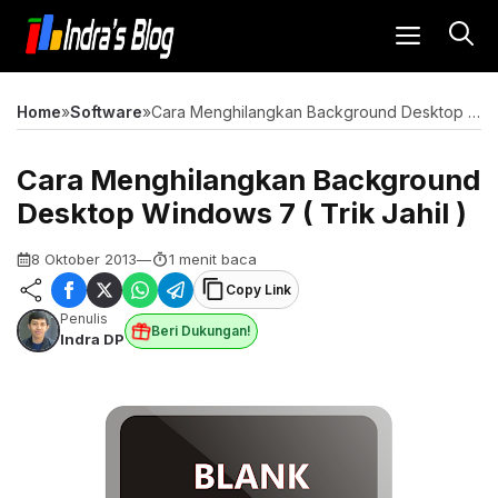
Langsung
MENU
ke
isi
Home
»
Software
»
Cara Menghilangkan Background Desktop Windows 7 ( Trik Jahil )
Cara Menghilangkan Background
Desktop Windows 7 ( Trik Jahil )
8 Oktober 2013
—
1 menit baca
Copy Link
Penulis
Beri Dukungan!
Indra DP