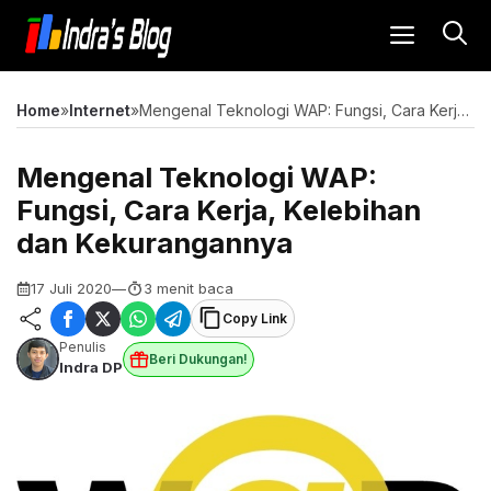
Langsung
MENU
ke
isi
Home
»
Internet
»
Mengenal Teknologi WAP: Fungsi, Cara Kerja, Kelebihan dan Kekurangannya
Mengenal Teknologi WAP:
Fungsi, Cara Kerja, Kelebihan
dan Kekurangannya
17 Juli 2020
—
3 menit baca
Copy Link
Penulis
Beri Dukungan!
Indra DP