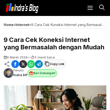
Langsung
MENU
ke
isi
Home
»
Internet
»
9 Cara Cek Koneksi Internet yang Bermasalah dengan Mudah
9 Cara Cek Koneksi Internet
yang Bermasalah dengan Mudah
9 Maret 2026
—
5 menit baca
Copy Link
Penulis
Beri Dukungan!
Indra DP