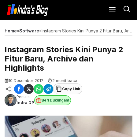
Langsung
MENU
ke
isi
Home
»
Software
»
Instagram Stories Kini Punya 2 Fitur Baru, Archive dan Highlights
Instagram Stories Kini Punya 2
Fitur Baru, Archive dan
Highlights
10 Desember 2017
—
2 menit baca
Copy Link
Penulis
Beri Dukungan!
Indra DP