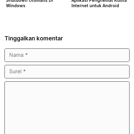
Shutdown Otomatis Di
Aplikasi Penghemat Kuota
Windows
Internet untuk Android
Tinggalkan komentar
Nama
Surel
Komentar