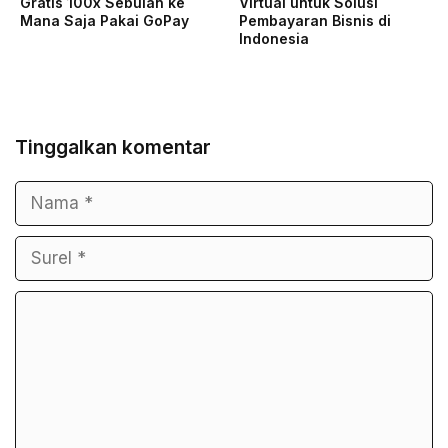
Gratis 100x Sebulan ke
Virtual untuk Solusi
Mana Saja Pakai GoPay
Pembayaran Bisnis di
Indonesia
Tinggalkan komentar
Nama
Surel
Komentar