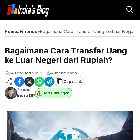
Langsung
MENU
ke
isi
Home
»
Finance
»
Bagaimana Cara Transfer Uang ke Luar Negeri dari Rupiah?
Bagaimana Cara Transfer Uang
ke Luar Negeri dari Rupiah?
24 Februari 2023
—
4 menit baca
Copy Link
Penulis
Beri Dukungan!
Indra DP