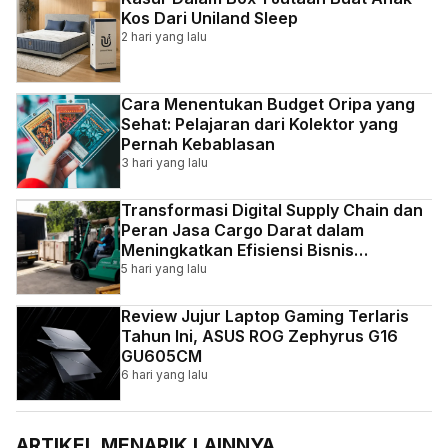
Kos Dari Uniland Sleep
2 hari yang lalu
Cara Menentukan Budget Oripa yang
Sehat: Pelajaran dari Kolektor yang
Pernah Kebablasan
3 hari yang lalu
Transformasi Digital Supply Chain dan
Peran Jasa Cargo Darat dalam
Meningkatkan Efisiensi Bisnis
Indonesia
5 hari yang lalu
Review Jujur Laptop Gaming Terlaris
Tahun Ini, ASUS ROG Zephyrus G16
GU605CM
6 hari yang lalu
ARTIKEL MENARIK LAINNYA