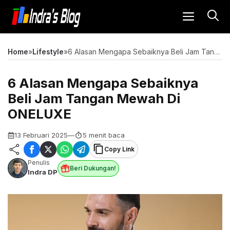
Langsung
MENU
ke
isi
Home
»
Lifestyle
»
6 Alasan Mengapa Sebaiknya Beli Jam Tangan Mewah Di ONELUXE
6 Alasan Mengapa Sebaiknya
Beli Jam Tangan Mewah Di
ONELUXE
13 Februari 2025
—
5 menit baca
Copy Link
Penulis
Beri Dukungan!
Indra DP