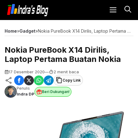
Langsung
MENU
ke
isi
Home
»
Gadget
»
Nokia PureBook X14 Dirilis, Laptop Pertama Buatan Nokia
Nokia PureBook X14 Dirilis,
Laptop Pertama Buatan Nokia
17 Desember 2020
—
2 menit baca
Copy Link
Penulis
Beri Dukungan!
Indra DP