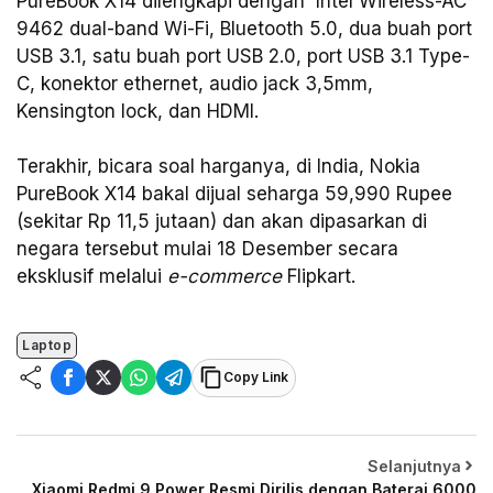
PureBook X14 dilengkapi dengan Intel Wireless-AC
9462 dual-band Wi-Fi, Bluetooth 5.0, dua buah port
USB 3.1, satu buah port USB 2.0, port USB 3.1 Type-
C, konektor ethernet, audio jack 3,5mm,
Kensington lock, dan HDMI.
Terakhir, bicara soal harganya, di India, Nokia
PureBook X14 bakal dijual seharga 59,990 Rupee
(sekitar Rp 11,5 jutaan) dan akan dipasarkan di
negara tersebut mulai 18 Desember secara
eksklusif melalui
e-commerce
Flipkart.
Laptop
Copy Link
Selanjutnya
Xiaomi Redmi 9 Power Resmi Dirilis dengan Baterai 6000