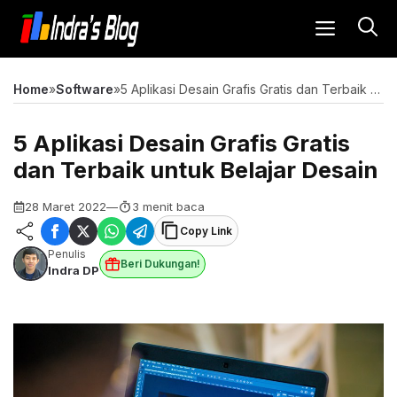
Langsung
MENU
ke
isi
Home
»
Software
»
5 Aplikasi Desain Grafis Gratis dan Terbaik untuk Belajar Desain
5 Aplikasi Desain Grafis Gratis
dan Terbaik untuk Belajar Desain
28 Maret 2022
—
3 menit baca
Copy Link
Penulis
Beri Dukungan!
Indra DP