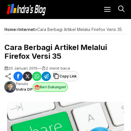
Langsung
MENU
ke
isi
Home
»
Internet
»
Cara Berbagi Artikel Melalui Firefox Versi 35
Cara Berbagi Artikel Melalui
Firefox Versi 35
20 Januari 2015
—
2 menit baca
Copy Link
Penulis
Beri Dukungan!
Indra DP