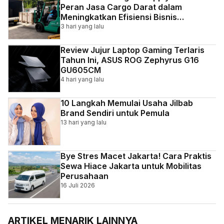
Peran Jasa Cargo Darat dalam
Meningkatkan Efisiensi Bisnis
Indonesia
3 hari yang lalu
Review Jujur Laptop Gaming Terlaris
Tahun Ini, ASUS ROG Zephyrus G16
GU605CM
4 hari yang lalu
10 Langkah Memulai Usaha Jilbab
Brand Sendiri untuk Pemula
13 hari yang lalu
Bye Stres Macet Jakarta! Cara Praktis
Sewa Hiace Jakarta untuk Mobilitas
Perusahaan
16 Juli 2026
ARTIKEL MENARIK LAINNYA