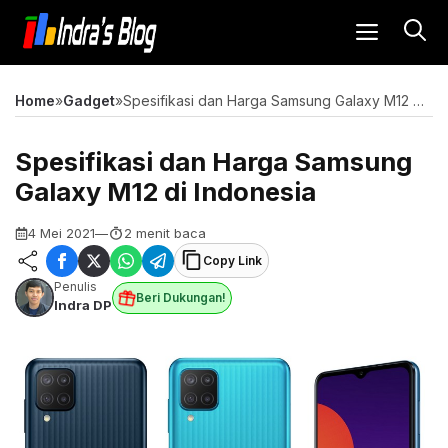
Langsung
MENU
ke
isi
Home
»
Gadget
»
Spesifikasi dan Harga Samsung Galaxy M12 di Indonesia
Spesifikasi dan Harga Samsung
Galaxy M12 di Indonesia
4 Mei 2021
—
2 menit baca
Copy Link
Penulis
Beri Dukungan!
Indra DP