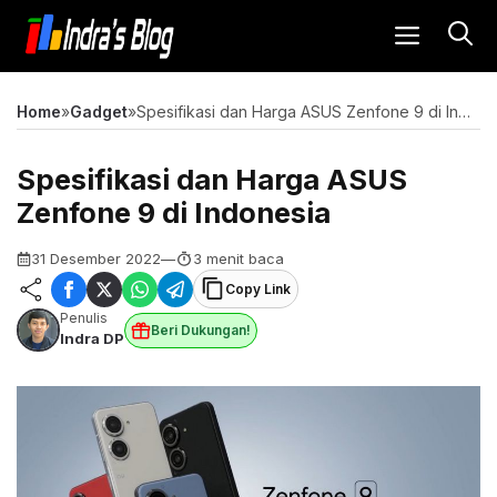
Langsung
MENU
ke
isi
Home
»
Gadget
»
Spesifikasi dan Harga ASUS Zenfone 9 di Indonesia
Spesifikasi dan Harga ASUS
Zenfone 9 di Indonesia
31 Desember 2022
—
3 menit baca
Copy Link
Penulis
Beri Dukungan!
Indra DP