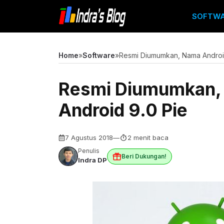
Langsung
SOFTW
ke
isi
Home
»
Software
»
Resmi Diumumkan, Nama Android
Resmi Diumumkan, 
Android 9.0 Pie
7 Agustus 2018
—
2 menit baca
Penulis
Beri Dukungan!
Indra DP