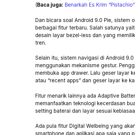
(
Baca juga:
Benarkah Es Krim “Pistachi
Dan bicara soal Android 9.0 Pie, sistem 
berbagai fitur terbaru. Salah satunya 
desain layar bezel-less dan yang memilik
tren.
Selain itu, sistem navigasi di Android 9.0
menggunakan mekanisme gestur. Penggu
membuka app drawer. Lalu geser layar ke
atau “recent apps” dan geser layar ke k
Fitur menarik lainnya ada Adaptive Batte
memanfaatkan teknologi kecerdasan bua
setting baterai dan layar sesuai kebias
Ada pula fitur Digital Welbeing yang 
smartphone dan aplikasi apa saja yang p