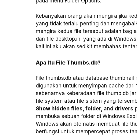
pada menu Folder Options.
Kebanyakan orang akan mengira jika kedu
yang tidak terlalu penting dan mengaba
mengira kedua file tersebut adalah bagia
dan file desktop.ini yang ada di Windows
kali ini aku akan sedikit membahas tentang
Apa Itu File Thumbs.db?
File thumbs.db atau database thumbnail
digunakan untuk menyimpan cache dari f
sebenarnya keberadaan file thumb.db jara
file system atau file sistem yang tersem
Show hidden files, folder, and drivers
p
membuka sebuah folder di Windows Explo
Windows akan otomatis membuat file thu
berfungsi untuk mempercepat proses tam