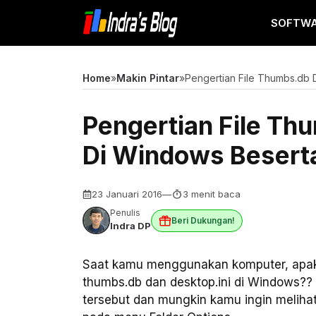
Langsung
SOFTW
ke
isi
Home
»
Makin Pintar
»
Pengertian File Thumbs.db 
Pengertian File Th
Di Windows Besert
23 Januari 2016
—
3 menit baca
Penulis
Beri Dukungan!
Indra DP
Saat kamu menggunakan komputer, apak
thumbs.db dan desktop.ini di Windows?? 
tersebut dan mungkin kamu ingin melihatn