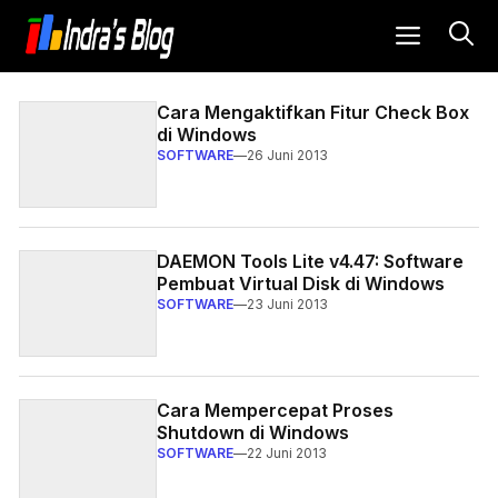
Langsung
MENU
ke
Indra's Blog - Blog Berbagi Inform
isi
Cara Mengaktifkan Fitur Check Box
di Windows
SOFTWARE
—
26 Juni 2013
DAEMON Tools Lite v4.47: Software
Pembuat Virtual Disk di Windows
SOFTWARE
—
23 Juni 2013
Cara Mempercepat Proses
Shutdown di Windows
SOFTWARE
—
22 Juni 2013