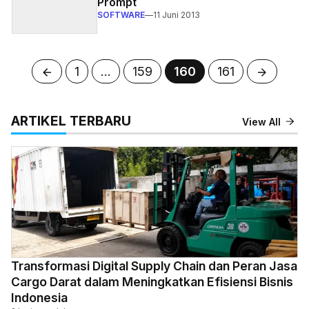
Prompt
SOFTWARE
—
11 Juni 2013
Halaman
Halaman
Halaman
Halaman
1
…
159
160
161
ARTIKEL TERBARU
View All
Transformasi Digital Supply Chain dan Peran Jasa
Cargo Darat dalam Meningkatkan Efisiensi Bisnis
Indonesia