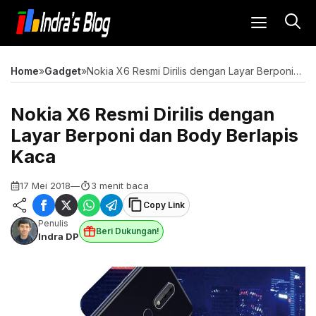
Langsung
MENU
ke
isi
Home
»
Gadget
»
Nokia X6 Resmi Dirilis dengan Layar Berponi dan Body Berlapis Kaca
Nokia X6 Resmi Dirilis dengan
Layar Berponi dan Body Berlapis
Kaca
17 Mei 2018
—
3 menit baca
Copy Link
Penulis
Beri Dukungan!
Indra DP