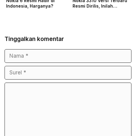
Nokia 6 Resmi Hadir di
Nokia 3310 Versi Terbaru
Indonesia, Harganya?
Resmi Dirilis, Inilah…
Tinggalkan komentar
Nama
Surel
Komentar