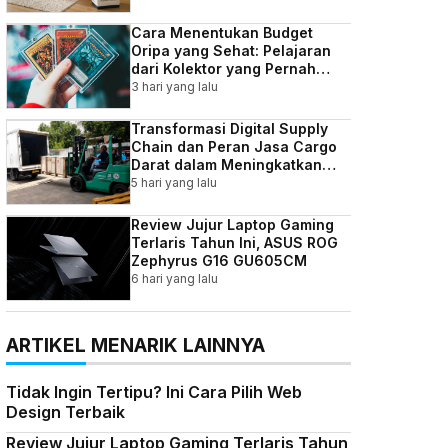
Cara Menentukan Budget
Oripa yang Sehat: Pelajaran
dari Kolektor yang Pernah
Kebablasan
3 hari yang lalu
Transformasi Digital Supply
Chain dan Peran Jasa Cargo
Darat dalam Meningkatkan
Efisiensi Bisnis Indonesia
5 hari yang lalu
Review Jujur Laptop Gaming
Terlaris Tahun Ini, ASUS ROG
Zephyrus G16 GU605CM
6 hari yang lalu
ARTIKEL MENARIK LAINNYA
Tidak Ingin Tertipu? Ini Cara Pilih Web
Design Terbaik
Review Jujur Laptop Gaming Terlaris Tahun