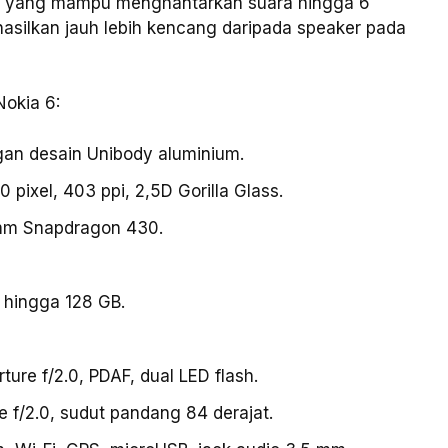
s yang mampu menghantarkan suara hingga 6
ihasilkan jauh lebih kencang daripada speaker pada
Nokia 6:
gan desain Unibody aluminium.
0 pixel, 403 ppi, 2,5D Gorilla Glass.
omm Snapdragon 430.
D hingga 128 GB.
ure f/2.0, PDAF, dual LED flash.
 f/2.0, sudut pandang 84 derajat.