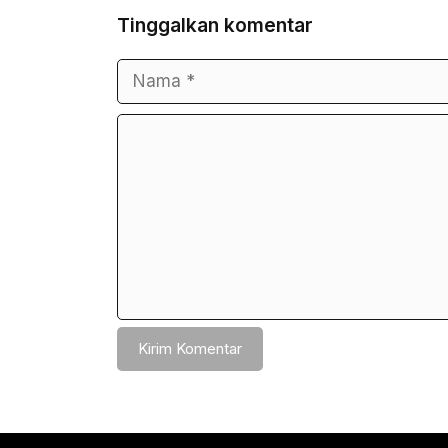
Tinggalkan komentar
Nama
Surel
Komentar