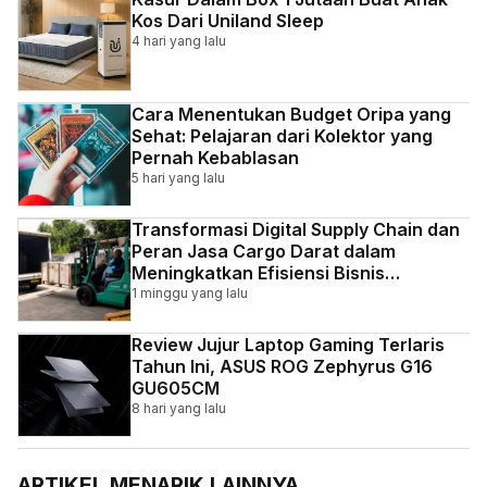
Kos Dari Uniland Sleep
4 hari yang lalu
Cara Menentukan Budget Oripa yang
Sehat: Pelajaran dari Kolektor yang
Pernah Kebablasan
5 hari yang lalu
Transformasi Digital Supply Chain dan
Peran Jasa Cargo Darat dalam
Meningkatkan Efisiensi Bisnis
Indonesia
1 minggu yang lalu
Review Jujur Laptop Gaming Terlaris
Tahun Ini, ASUS ROG Zephyrus G16
GU605CM
8 hari yang lalu
ARTIKEL MENARIK LAINNYA