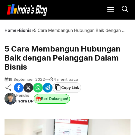
Langsung
MENU
ke
isi
Home
»
Bisnis
»
5 Cara Membangun Hubungan Baik dengan Pelanggan Dalam Bisnis
5 Cara Membangun Hubungan
Baik dengan Pelanggan Dalam
Bisnis
19 September 2022
—
4 menit baca
Copy Link
Penulis
Beri Dukungan!
Indra DP