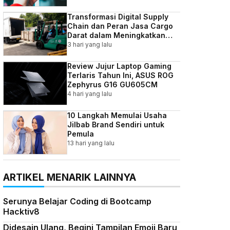
Transformasi Digital Supply
Chain dan Peran Jasa Cargo
Darat dalam Meningkatkan
Efisiensi Bisnis Indonesia
3 hari yang lalu
Review Jujur Laptop Gaming
Terlaris Tahun Ini, ASUS ROG
Zephyrus G16 GU605CM
4 hari yang lalu
10 Langkah Memulai Usaha
Jilbab Brand Sendiri untuk
Pemula
13 hari yang lalu
ARTIKEL MENARIK LAINNYA
Serunya Belajar Coding di Bootcamp
Hacktiv8
Didesain Ulang, Begini Tampilan Emoji Baru