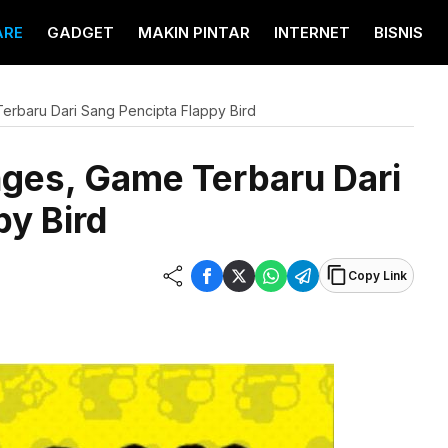
ARE
GADGET
MAKIN PINTAR
INTERNET
BISNIS
Terbaru Dari Sang Pencipta Flappy Bird
enges, Game Terbaru Dari
py Bird
Copy Link