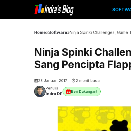
Langsung
SOFTW
ke
isi
Home
»
Software
»
Ninja Spinki Challenges, Game 
Ninja Spinki Chall
Sang Pencipta Flap
28 Januari 2017
—
2 menit baca
Penulis
Beri Dukungan!
Indra DP