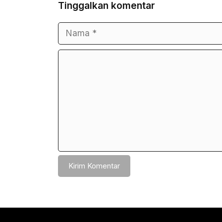
Tinggalkan komentar
Nama
Surel
Komentar