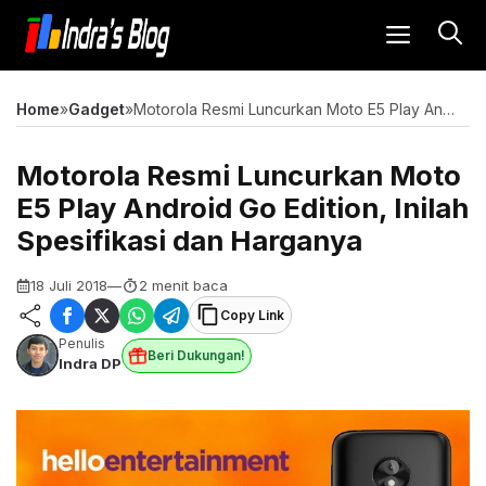
Langsung
MENU
ke
isi
Home
»
Gadget
»
Motorola Resmi Luncurkan Moto E5 Play Android Go Edition, Inilah Spesifikasi dan Harganya
Motorola Resmi Luncurkan Moto
E5 Play Android Go Edition, Inilah
Spesifikasi dan Harganya
18 Juli 2018
—
2 menit baca
Copy Link
Penulis
Beri Dukungan!
Indra DP