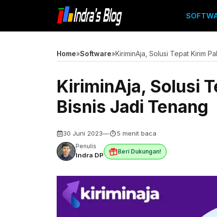
Langsung
SOFTW
ke
isi
Home
»
Software
»
KiriminAja, Solusi Tepat Kirim P
KiriminAja, Solusi T
Bisnis Jadi Tenang
30 Juni 2023
—
5 menit baca
Penulis
Beri Dukungan!
Indra DP