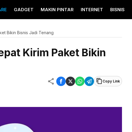
ARE
GADGET
MAKIN PINTAR
INTERNET
BISNIS
aket Bikin Bisnis Jadi Tenang
epat Kirim Paket Bikin
Copy Link