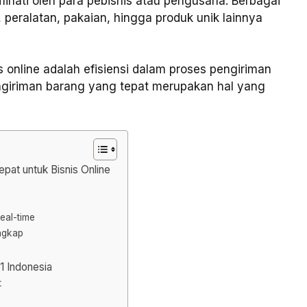
iminati oleh para pebisnis atau pengusaha. Berbagai
k, peralatan, pakaian, hingga produk unik lainnya
s online adalah efisiensi dalam proses pengiriman
engiriman barang yang tepat merupakan hal yang
pat untuk Bisnis Online
eal-time
ngkap
#1 Indonesia
t