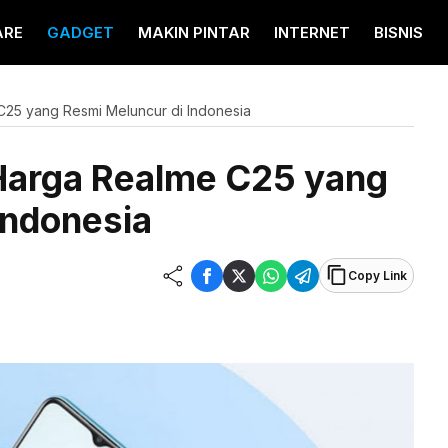
ARE
GADGET
MAKIN PINTAR
INTERNET
BISNIS
 C25 yang Resmi Meluncur di Indonesia
n Harga Realme C25 yang
Indonesia
Copy Link