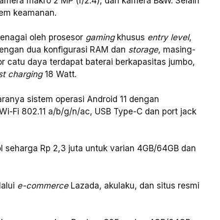
 kamera makro 2 MP (f/2.4), dan kamera B&W. Selain
stem keamanan.
tenagai oleh prosesor
gaming
khusus
entry level
,
dengan dua konfigurasi RAM dan
storage
, masing-
catu daya terdapat baterai berkapasitas jumbo,
st charging
18 Watt.
aranya sistem operasi Android 11 dengan
Wi-Fi 802.11 a/b/g/n/ac, USB Type-C dan port jack
ol seharga Rp 2,3 juta untuk varian 4GB/64GB dan
lalui
e-commerce
Lazada, akulaku, dan situs resmi