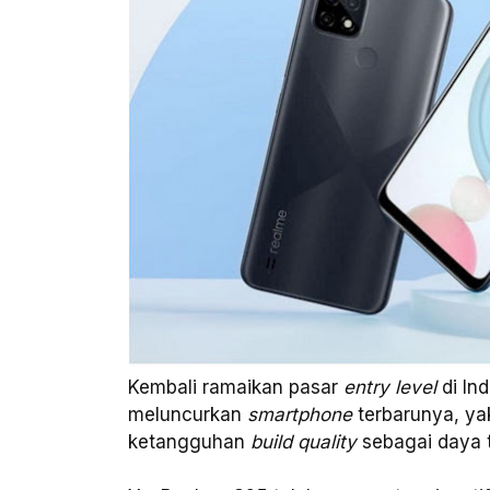
Kembali ramaikan pasar
entry level
di In
meluncurkan
smartphone
terbarunya, ya
ketangguhan
build quality
sebagai daya t