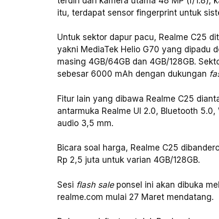
terdiri dari kamera utama 48 MP (f/1.8),
itu, terdapat sensor finger
print untuk si
Untuk sektor dapur pacu, Realme C25 di
yakni MediaTek Helio G70 yang dipadu 
masing 4GB/64GB dan 4GB/128GB. Sektor 
sebesar 6000 mAh dengan dukungan
fa
Fitur lain yang dibawa Realme C25 diant
antarmuka Realme UI 2.0, Bluetooth 5.0, 
audio 3,5 mm.
Bicara soal harga, Realme C25 dibander
Rp 2,5 juta untuk varian 4GB/128GB.
Sesi
flash sale
ponsel ini akan dibuka me
realme.com mulai 27 Maret mendatang.