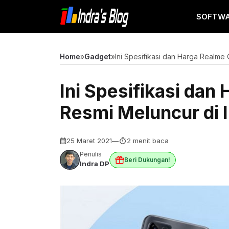
Langsung
SOFTW
ke
isi
Home
»
Gadget
»
Ini Spesifikasi dan Harga Realme
Ini Spesifikasi da
Resmi Meluncur di 
25 Maret 2021
—
2 menit baca
Penulis
Beri Dukungan!
Indra DP