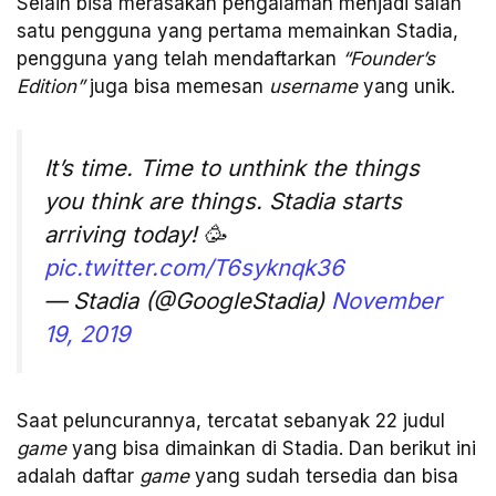
Selain bisa merasakan pengalaman menjadi salah
satu pengguna yang pertama memainkan Stadia,
pengguna yang telah mendaftarkan
“Founder’s
Edition”
juga bisa memesan
username
yang unik.
It’s time. Time to unthink the things
you think are things. Stadia starts
arriving today! 🥳
pic.twitter.com/T6syknqk36
— Stadia (@GoogleStadia)
November
19, 2019
Saat peluncurannya, tercatat sebanyak 22 judul
game
yang bisa dimainkan di Stadia. Dan berikut ini
adalah daftar
game
yang sudah tersedia dan bisa