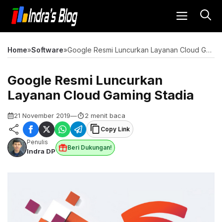
Langsung
MENU
ke
isi
Home
»
Software
»
Google Resmi Luncurkan Layanan Cloud Gaming Stadia
Google Resmi Luncurkan
Layanan Cloud Gaming Stadia
21 November 2019
—
2 menit baca
Copy Link
Penulis
Beri Dukungan!
Indra DP