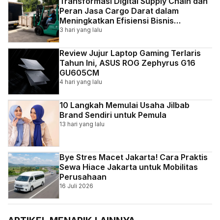
Transformasi Digital Supply Chain dan
Peran Jasa Cargo Darat dalam
Meningkatkan Efisiensi Bisnis
Indonesia
3 hari yang lalu
Review Jujur Laptop Gaming Terlaris
Tahun Ini, ASUS ROG Zephyrus G16
GU605CM
4 hari yang lalu
10 Langkah Memulai Usaha Jilbab
Brand Sendiri untuk Pemula
13 hari yang lalu
Bye Stres Macet Jakarta! Cara Praktis
Sewa Hiace Jakarta untuk Mobilitas
Perusahaan
16 Juli 2026