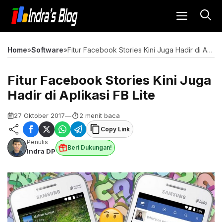
Langsung
MENU
ke
isi
Home
»
Software
»
Fitur Facebook Stories Kini Juga Hadir di Aplikasi FB Lite
Fitur Facebook Stories Kini Juga
Hadir di Aplikasi FB Lite
27 Oktober 2017
—
2 menit baca
Copy Link
Penulis
Beri Dukungan!
Indra DP