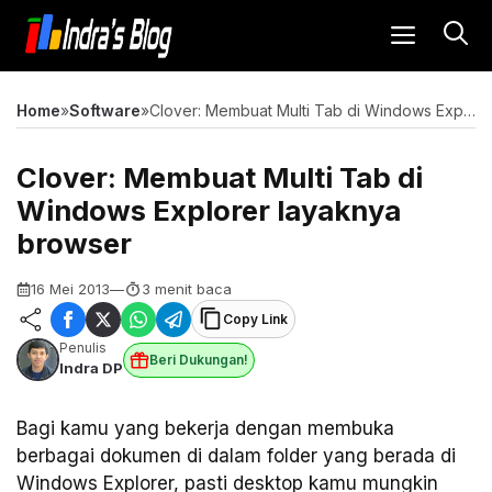
Langsung
MENU
ke
isi
Home
»
Software
»
Clover: Membuat Multi Tab di Windows Explorer layaknya browser
Clover: Membuat Multi Tab di
Windows Explorer layaknya
browser
16 Mei 2013
—
3 menit baca
Copy Link
Penulis
Beri Dukungan!
Indra DP
Bagi kamu yang bekerja dengan membuka
berbagai dokumen di dalam folder yang berada di
Windows Explorer, pasti desktop kamu mungkin