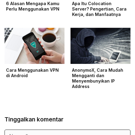
6 Alasan Mengapa Kamu
Apa Itu Colocation
Perlu Menggunakan VPN
Server? Pengertian, Cara
Kerja, dan Manfaatnya
Cara Menggunakan VPN
AnonymoX, Cara Mudah
di Android
Mengganti dan
Menyembunyikan IP
Address
Tinggalkan komentar
Nama
Surel