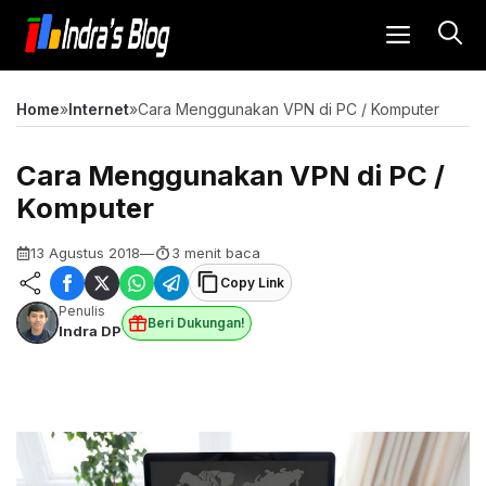
Langsung
MENU
ke
isi
Home
»
Internet
»
Cara Menggunakan VPN di PC / Komputer
Cara Menggunakan VPN di PC /
Komputer
13 Agustus 2018
—
3 menit baca
Copy Link
Penulis
Beri Dukungan!
Indra DP