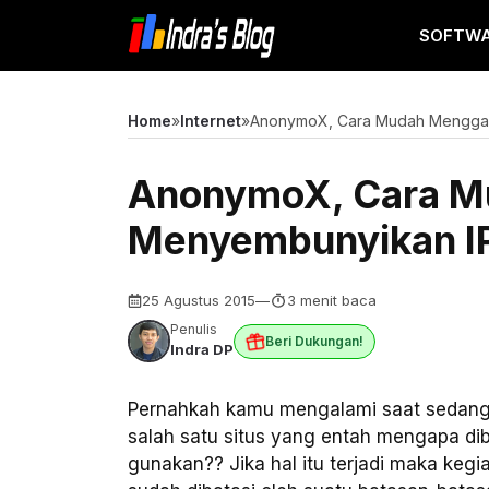
Langsung
SOFTW
ke
isi
Home
»
Internet
»
AnonymoX, Cara Mudah Menggan
AnonymoX, Cara M
Menyembunyikan I
25 Agustus 2015
—
3 menit baca
Penulis
Beri Dukungan!
Indra DP
Pernahkah kamu mengalami saat sedang as
salah satu situs yang entah mengapa dibl
gunakan?? Jika hal itu terjadi maka kegia