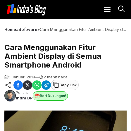
Langsung
MENU
ke
isi
Home
»
Software
»
Cara Menggunakan Fitur Ambient Display di Semua Smartphone Android
Cara Menggunakan Fitur
Ambient Display di Semua
Smartphone Android
5 Januari 2018
—
2 menit baca
Copy Link
Penulis
Beri Dukungan!
Indra DP