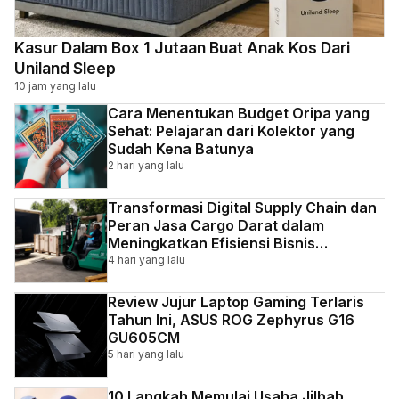
Kasur Dalam Box 1 Jutaan Buat Anak Kos Dari
Uniland Sleep
10 jam yang lalu
Cara Menentukan Budget Oripa yang
Sehat: Pelajaran dari Kolektor yang
Sudah Kena Batunya
2 hari yang lalu
Transformasi Digital Supply Chain dan
Peran Jasa Cargo Darat dalam
Meningkatkan Efisiensi Bisnis
Indonesia
4 hari yang lalu
Review Jujur Laptop Gaming Terlaris
Tahun Ini, ASUS ROG Zephyrus G16
GU605CM
5 hari yang lalu
10 Langkah Memulai Usaha Jilbab