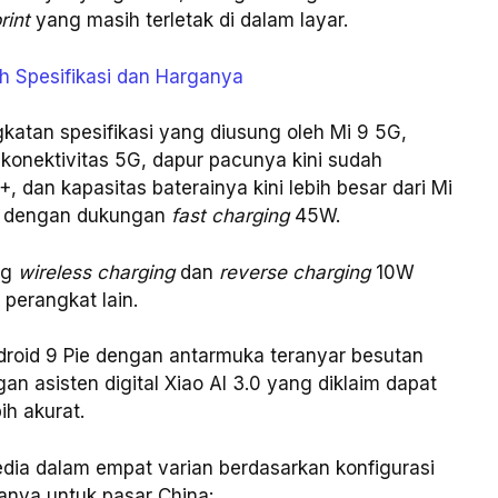
print
yang masih terletak di dalam layar.
lah Spesifikasi dan Harganya
katan spesifikasi yang diusung oleh Mi 9 5G,
onektivitas 5G, dapur pacunya kini sudah
 dan kapasitas baterainya kini lebih besar dari Mi
Ah dengan dukungan
fast charging
45W.
ng
wireless charging
dan
reverse charging
10W
perangkat lain.
droid 9 Pie dengan antarmuka teranyar besutan
an asisten digital Xiao AI 3.0 yang diklaim dapat
h akurat.
sedia dalam empat varian berdasarkan konfigurasi
ganya untuk pasar China: