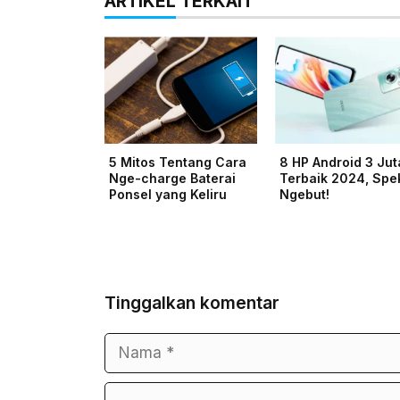
ARTIKEL TERKAIT
5 Mitos Tentang Cara
8 HP Android 3 Ju
Nge-charge Baterai
Terbaik 2024, Spe
Ponsel yang Keliru
Ngebut!
Tinggalkan komentar
Nama
Surel
Komentar