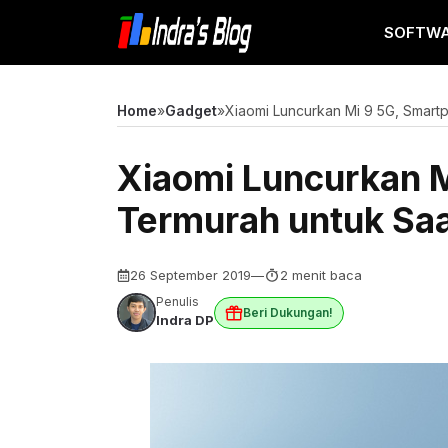
Langsung
SOFTW
ke
isi
Home
»
Gadget
»
Xiaomi Luncurkan Mi 9 5G, Smartp
Xiaomi Luncurkan 
Termurah untuk Saat
26 September 2019
—
2 menit baca
Penulis
Beri Dukungan!
Indra DP