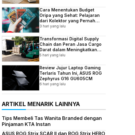
Cara Menentukan Budget
Oripa yang Sehat: Pelajaran
dari Kolektor yang Pernah
Kebablasan
3 hari yang lalu
Transformasi Digital Supply
Chain dan Peran Jasa Cargo
Darat dalam Meningkatkan
Efisiensi Bisnis Indonesia
5 hari yang lalu
Review Jujur Laptop Gaming
Terlaris Tahun Ini, ASUS ROG
Zephyrus G16 GU605CM
6 hari yang lalu
ARTIKEL MENARIK LAINNYA
Tips Membeli Tas Wanita Branded dengan
Pinjaman KTA Instan
ASUS ROG Strix SCAR II dan ROG Strix HERO