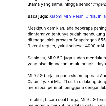
utama yang sama, hingga sensor
finger
Baca juga:
Xiaomi Mi 9 Resmi Dirilis, Ini
Meskipun demikian, ada beberapa pening
diantaranya tentunya sudah mendukung k
ditenagai oleh prosesor Snapdragon 855+,
9 versi reguler, yakni sebesar 4000 m
Selain itu, Mi 9 5G juga sudah menduku
yang bisa digunakan untuk mengisi daya 
Mi 9 5G berjalan pada sistem operasi An
Xiaomi, yakni MIUI 11 serta didukung deng
merespon perintah pengguna dengan lebi
Terakhir, bicara soal harga, Mi 9 5G ter
memorinya, berikut ini adalah detail har