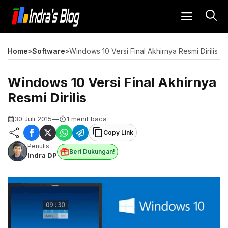
Langsung
MENU
ke
isi
Home
»
Software
»
Windows 10 Versi Final Akhirnya Resmi Dirilis
Windows 10 Versi Final Akhirnya
Resmi Dirilis
30 Juli 2015
—
1 menit baca
Copy Link
Penulis
Beri Dukungan!
Indra DP