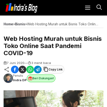
Langsung
MENU
ke
isi
Home
»
Bisnis
»
Web Hosting Murah untuk Bisnis Toko Online Saat Pandemi COVID-19
Web Hosting Murah untuk Bisnis
Toko Online Saat Pandemi
COVID-19
7 Juni 2020
—
3 menit baca
Copy Link
Penulis
Beri Dukungan!
Indra DP