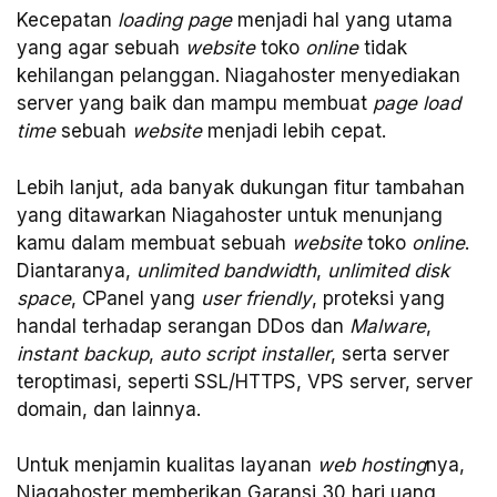
Kecepatan
loading page
menjadi hal yang utama
yang agar sebuah
website
toko
online
tidak
kehilangan pelanggan. Niagahoster menyediakan
server yang baik dan mampu membuat
page load
time
sebuah
website
menjadi lebih cepat.
Lebih lanjut, ada banyak dukungan fitur tambahan
yang ditawarkan Niagahoster untuk menunjang
kamu dalam membuat sebuah
website
toko
online
.
Diantaranya,
unlimited bandwidth
,
unlimited disk
space
, CPanel yang
user friendly
, proteksi yang
handal terhadap serangan DDos dan
Malware
,
instant backup
,
auto script installer
, serta server
teroptimasi, seperti SSL/HTTPS, VPS server, server
domain, dan lainnya.
Untuk menjamin kualitas layanan
web hosting
nya,
Niagahoster memberikan Garansi 30 hari uang