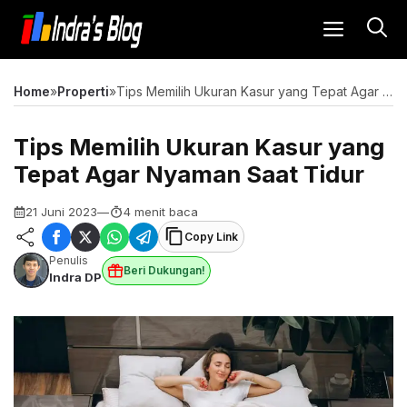
Langsung
MENU
ke
isi
Home
»
Properti
»
Tips Memilih Ukuran Kasur yang Tepat Agar Nyaman Saat Tidur
Tips Memilih Ukuran Kasur yang
Tepat Agar Nyaman Saat Tidur
21 Juni 2023
—
4 menit baca
Copy Link
Penulis
Beri Dukungan!
Indra DP