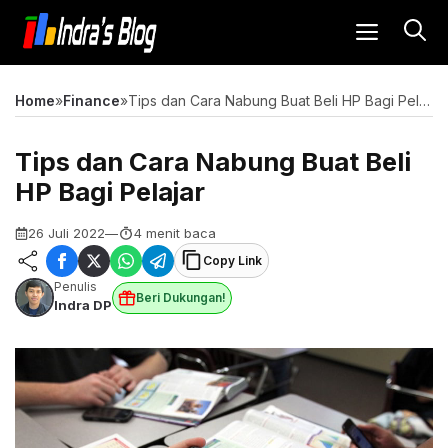
Langsung
MENU
ke
isi
Home
»
Finance
»
Tips dan Cara Nabung Buat Beli HP Bagi Pelajar
Tips dan Cara Nabung Buat Beli
HP Bagi Pelajar
26 Juli 2022
—
4 menit baca
Copy Link
Penulis
Beri Dukungan!
Indra DP