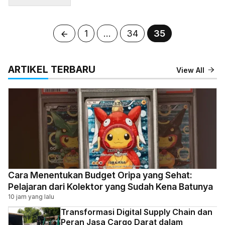
Halaman
Halaman
Halaman
1
…
34
35
ARTIKEL TERBARU
View All
Cara Menentukan Budget Oripa yang Sehat:
Pelajaran dari Kolektor yang Sudah Kena Batunya
10 jam yang lalu
Transformasi Digital Supply Chain dan
Peran Jasa Cargo Darat dalam