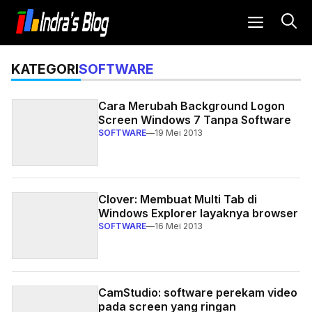
Langsung
MENU
ke
isi
SOFTWARE
KATEGORI
Cara Merubah Background Logon
Screen Windows 7 Tanpa Software
SOFTWARE
—
19 Mei 2013
Clover: Membuat Multi Tab di
Windows Explorer layaknya browser
SOFTWARE
—
16 Mei 2013
CamStudio: software perekam video
pada screen yang ringan