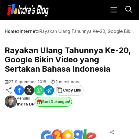
Langsung
MENU
ke
isi
Home
»
Internet
»
Rayakan Ulang Tahunnya Ke-20, Google Bikin Video yang Sertakan Bahasa Indonesia
Rayakan Ulang Tahunnya Ke-20,
Google Bikin Video yang
Sertakan Bahasa Indonesia
27 September 2018
—
2 menit baca
Copy Link
Penulis
Beri Dukungan!
Indra DP