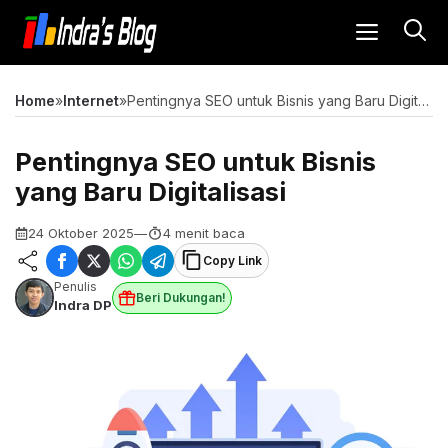
Langsung
MENU
ke
isi
Home
»
Internet
»
Pentingnya SEO untuk Bisnis yang Baru Digitalisasi
Pentingnya SEO untuk Bisnis
yang Baru Digitalisasi
24 Oktober 2025
—
4 menit baca
Copy Link
Penulis
Beri Dukungan!
Indra DP